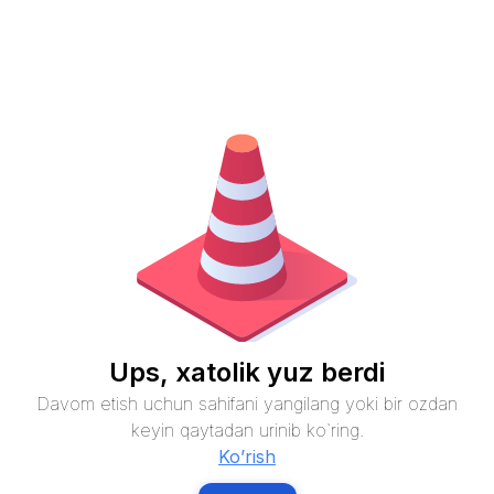
Ups, xatolik yuz berdi
Davom etish uchun sahifani yangilang yoki bir ozdan
keyin qaytadan urinib ko`ring.
Ko’rish