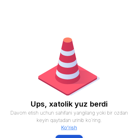
Ups, xatolik yuz berdi
Davom etish uchun sahifani yangilang yoki bir ozdan
keyin qaytadan urinib ko`ring.
Ko’rish