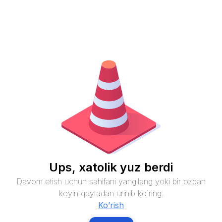
Ups, xatolik yuz berdi
Davom etish uchun sahifani yangilang yoki bir ozdan
keyin qaytadan urinib ko`ring.
Ko’rish