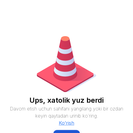
Ups, xatolik yuz berdi
Davom etish uchun sahifani yangilang yoki bir ozdan
keyin qaytadan urinib ko`ring.
Ko’rish