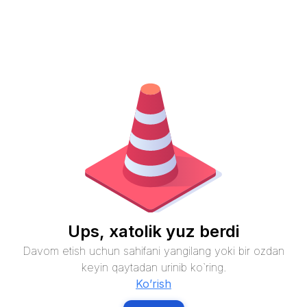
Ups, xatolik yuz berdi
Davom etish uchun sahifani yangilang yoki bir ozdan
keyin qaytadan urinib ko`ring.
Ko’rish