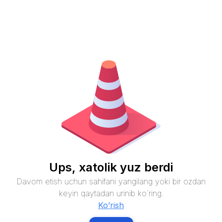
Ups, xatolik yuz berdi
Davom etish uchun sahifani yangilang yoki bir ozdan
keyin qaytadan urinib ko`ring.
Ko’rish