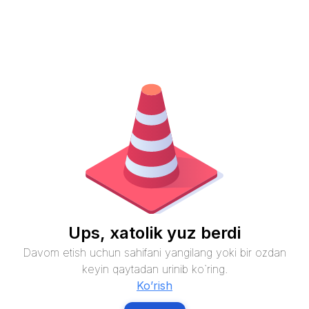
Ups, xatolik yuz berdi
Davom etish uchun sahifani yangilang yoki bir ozdan
keyin qaytadan urinib ko`ring.
Ko’rish