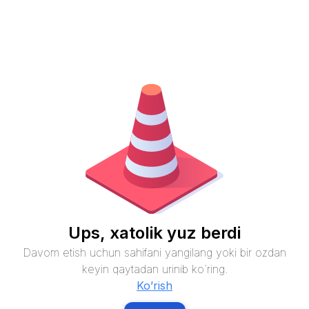
Ups, xatolik yuz berdi
Davom etish uchun sahifani yangilang yoki bir ozdan
keyin qaytadan urinib ko`ring.
Ko’rish