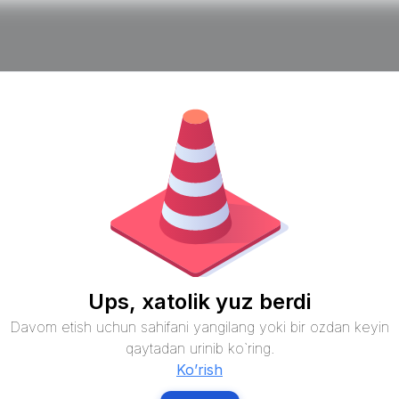
Ups, xatolik yuz berdi
Davom etish uchun sahifani yangilang yoki bir ozdan keyin
qaytadan urinib ko`ring.
Ko’rish