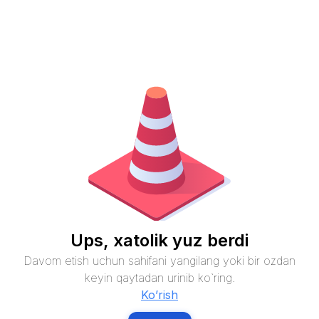
Ups, xatolik yuz berdi
Davom etish uchun sahifani yangilang yoki bir ozdan
keyin qaytadan urinib ko`ring.
Ko’rish