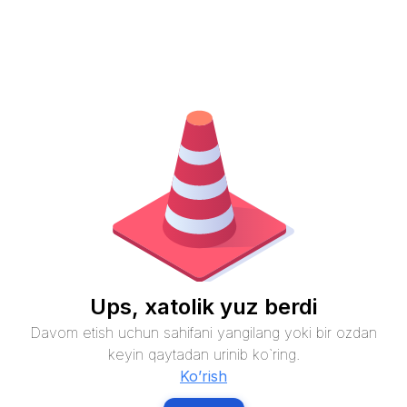
Ups, xatolik yuz berdi
Davom etish uchun sahifani yangilang yoki bir ozdan
keyin qaytadan urinib ko`ring.
Ko’rish