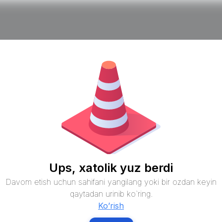
Ups, xatolik yuz berdi
Davom etish uchun sahifani yangilang yoki bir ozdan keyin
qaytadan urinib ko`ring.
Ko’rish