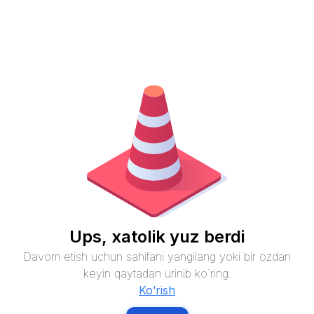
Ups, xatolik yuz berdi
Davom etish uchun sahifani yangilang yoki bir ozdan
keyin qaytadan urinib ko`ring.
Ko’rish