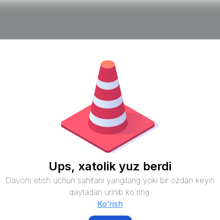
Ups, xatolik yuz berdi
Davom etish uchun sahifani yangilang yoki bir ozdan keyin
qaytadan urinib ko`ring.
Ko’rish