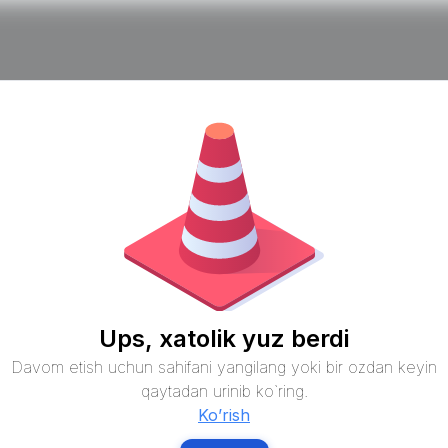
Ups, xatolik yuz berdi
Davom etish uchun sahifani yangilang yoki bir ozdan keyin
qaytadan urinib ko`ring.
Ko’rish