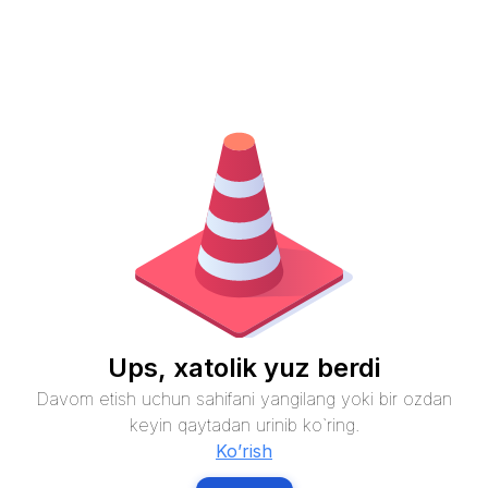
Ups, xatolik yuz berdi
Davom etish uchun sahifani yangilang yoki bir ozdan
keyin qaytadan urinib ko`ring.
Ko’rish