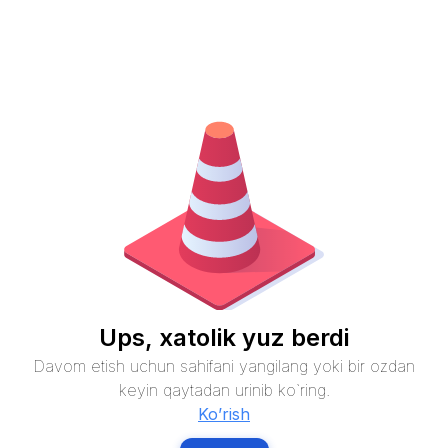
Ups, xatolik yuz berdi
Davom etish uchun sahifani yangilang yoki bir ozdan
keyin qaytadan urinib ko`ring.
Ko’rish