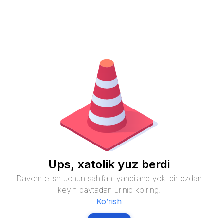
Ups, xatolik yuz berdi
Davom etish uchun sahifani yangilang yoki bir ozdan
keyin qaytadan urinib ko`ring.
Ko’rish