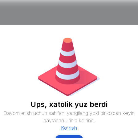
Ups, xatolik yuz berdi
Davom etish uchun sahifani yangilang yoki bir ozdan keyin
qaytadan urinib ko`ring.
Ko’rish