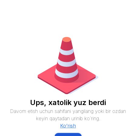
Ups, xatolik yuz berdi
Davom etish uchun sahifani yangilang yoki bir ozdan
keyin qaytadan urinib ko`ring.
Ko’rish