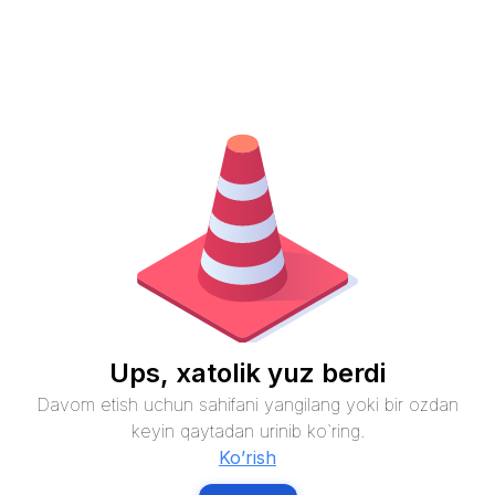
Ups, xatolik yuz berdi
Davom etish uchun sahifani yangilang yoki bir ozdan
keyin qaytadan urinib ko`ring.
Ko’rish