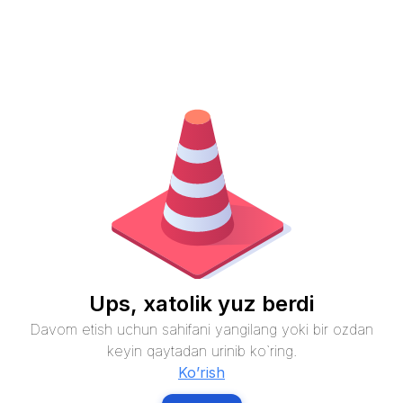
Ups, xatolik yuz berdi
Davom etish uchun sahifani yangilang yoki bir ozdan
keyin qaytadan urinib ko`ring.
Ko’rish