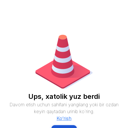
Ups, xatolik yuz berdi
Davom etish uchun sahifani yangilang yoki bir ozdan
keyin qaytadan urinib ko`ring.
Ko’rish