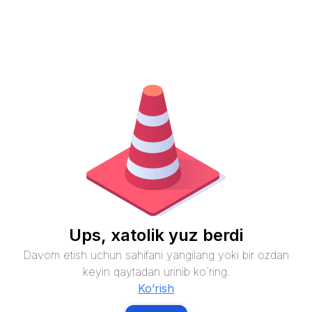
Ups, xatolik yuz berdi
Davom etish uchun sahifani yangilang yoki bir ozdan
keyin qaytadan urinib ko`ring.
Ko’rish