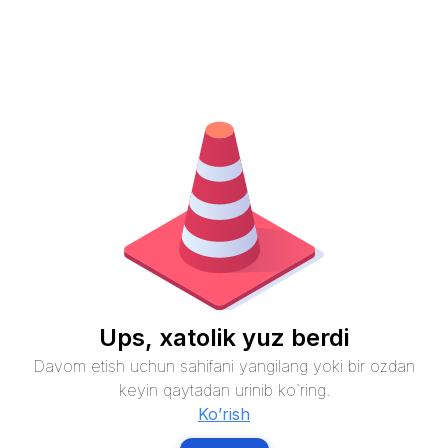
Ups, xatolik yuz berdi
Davom etish uchun sahifani yangilang yoki bir ozdan
keyin qaytadan urinib ko`ring.
Ko’rish