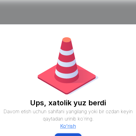
Ups, xatolik yuz berdi
Davom etish uchun sahifani yangilang yoki bir ozdan keyin
qaytadan urinib ko`ring.
Ko’rish